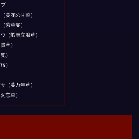
ノブ
ナ（黄花の甘菜）
ン（紫華鬘）
ソウ（蝦夷立浪草）
富貴草）
鳥兜）
芝桜）
グサ（蔓万年草）
（勿忘草）