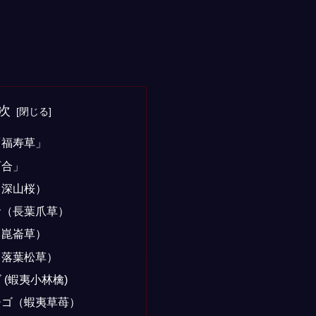
次
「福寿草」
百合」
（深山桜）
サ（長葉爪草）
（崑崙草）
（落葉松草）
 (蝦夷小林檎)
チゴ（蝦夷草苺）