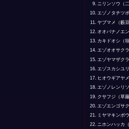
ニリンソウ（
エゾノタチツ
ヤブマメ（藪
オオバナノエ
カキドオシ（
エゾオオサク
エゾヤマザク
エゾスカシユ
ヒオウギアヤ
エゾノレンリ
クサフジ（草
エゾエンゴサ
ミヤマキンポ
ニホンハッカ