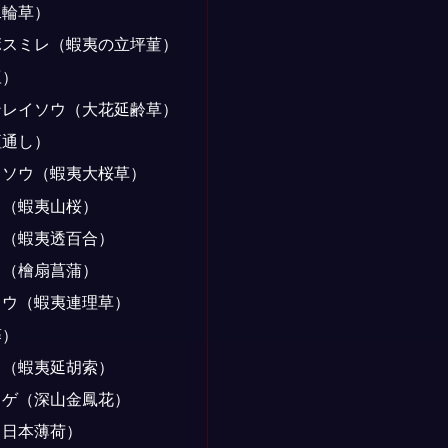
二輪草）
ボスミレ（蝦夷の立坪菫）
豆）
ンレイソウ（大花延齢草）
垣通し）
ラソウ（蝦夷大桜草）
ラ（蝦夷山桜）
リ（蝦夷透百合）
メ（檜扇菖蒲）
ソウ（蝦夷連理草）
藤）
ク（蝦夷延胡索）
ウゲ（深山金鳳花）
（日本薄荷）