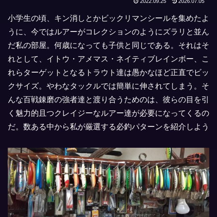
2022.09.25
2026.07.05
小学生の頃、キン消しとかビックリマンシールを集めたよ
うに、今ではルアーがコレクションのようにズラリと並ん
だ私の部屋。何歳になっても子供と同じである。それはそ
れとして、イトウ・アメマス・ネイティブレインボー、こ
れらターゲットとなるトラウト達は愚かなほど正直でビッ
クサイズ。やわなタックルでは簡単に伸されてしまう。そ
んな百戦錬磨の強者達と渡り合うためのは、彼らの目を引
く魅力的且つクレイジーなルアー達が必要になってくるの
だ。数ある中から私が厳選する必釣パターンを紹介しよう