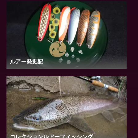
ヒグマ 第2部 釣り人とヒグマの距離感
ヒグマ 第1部 魚を追う先に漂うただならぬ気
配