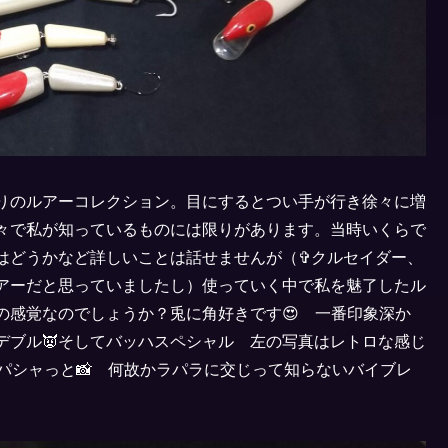
りのルアーコレクション。目にするとつい手が行き徐々に増
々で私が知っているものには限りがあります。当時いくらで
はどうかなど詳しいことは話せませんが（✞クルセイダー、
アーだと思っていましたし）使っていく中で私を魅了したル
の感覚なのでしょうか？兎に角好きです😍 一番印象深か
デブル👿そしてバッハスペシャル 左の写真はレトロな感じ
てパシャっと📸 何故かラパラに交じって知らないバイブレ