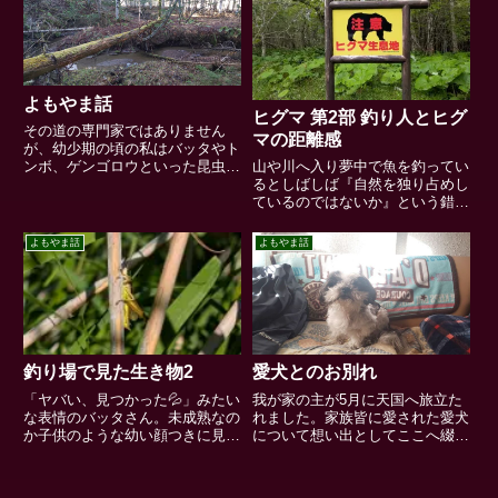
上の写真は春に相棒の先輩とやっ
してみました。この年になっても
てきた思い出の川。残念ながら氷
クワガタ・カブトムシは好き...
に閉ざされていました😞ガーン
😨...
よもやま話
ヒグマ 第2部 釣り人とヒグ
その道の専門家ではありません
マの距離感
が、幼少期の頃の私はバッタやト
ンボ、ゲンゴロウといった昆虫
山や川へ入り夢中で魚を釣ってい
類、カエル・サンショウウオなど
るとしばしば『自然を独り占めし
の生き物が好きで、見つけては捕
ているのではないか』という錯覚
まえて家の物置で飼っていまし
に陥る。しかし湿原の奥地や岩が
た。「あの虫を捕まえたい」とい
ごろごろした渓流でヒグマの気配
よもやま話
よもやま話
う気持ちは今の自分の釣りと何も
を感じた瞬間「はっ」と我に返
変わっ...
り、冷静な自分の意識に戻ること
は少なくない。前回に引き続き、
釣...
釣り場で見た生き物2
愛犬とのお別れ
「ヤバい、見つかった💦」みたい
我が家の主が5月に天国へ旅立た
な表情のバッタさん。未成熟なの
れました。家族皆に愛された愛犬
か子供のような幼い顔つきに見え
について想い出としてここへ綴り
ます。私の中ではバッタの思い出
ます。ガニ股のくせにちょこまか
と言えば道南で捕まえたことのあ
動くので上手く写真が撮れなかっ
るトノサマバッタ。幼稚園の遠足
たな...17年前、私に聞くことなく