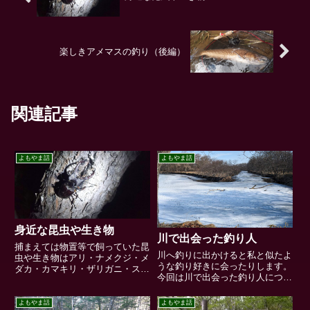
楽しきアメマスの釣り（後編）
関連記事
よもやま話
よもやま話
身近な昆虫や生き物
川で出会った釣り人
捕まえては物置等で飼っていた昆
川へ釣りに出かけると私と似たよ
虫や生き物はアリ・ナメクジ・メ
うな釣り好きに会ったりします。
ダカ・カマキリ・ザリガニ・スズ
今回は川で出会った釣り人につい
ムシ・コオロギなど... 釣場や仕
て色々と心の中に刻まれている思
事場、日常生活の中で目にする生
い出を書いてみたいと思います。
き物を幼少期の思い出と共に掲載
よもやま話
よもやま話