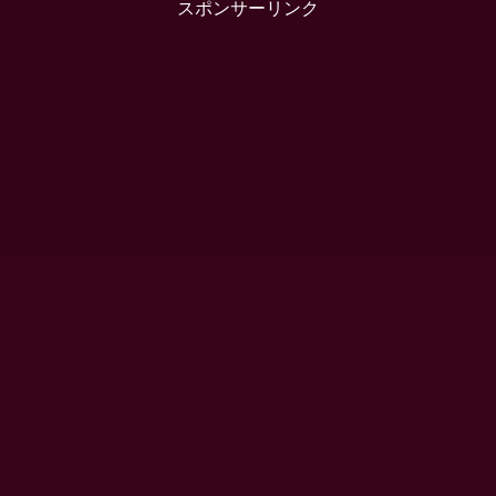
スポンサーリンク
時だったか、鳥のように長距離を
子供たちが家へ連れて帰って来ま
飛翔する彼を柄の長い白い虫取
した。私が子供の頃、家で...
り...