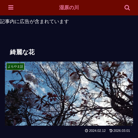
ホーム
対象魚
ルアー紹介
投稿一覧
サイトマップ
湿原の川
記事内に広告が含まれています
綺麗な花
よもやま話
2024.02.12
2026.03.01