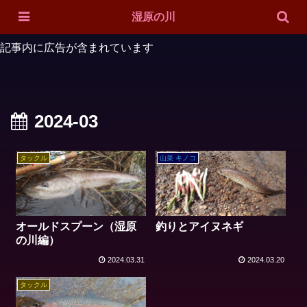
ホーム
対象魚
ルアー紹介
投稿一覧
サイトマップ
湿原の川
記事内に広告が含まれています
2024-03
タックル
山菜 キノコ
オールドスプーン（湿原
釣りとアイヌネギ
の川編）
2024.03.31
2024.03.20
タックル