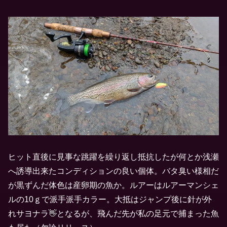
ヒット直後に見事な跳躍を繰り返し抵抗したが何とか浅瀬
へ誘導出来たコンディションの良い個体。バタ臭い様相だ
が黒ずんだ体色は産卵期の魚か。ルアーはルアーマンシェ
ルの10ｇで派手派手カラー。大抵はジャンプ後に針が外
れサヨナラ👋となるが、飛んだ先が私の足元で捕まった魚