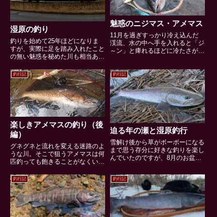
魅惑のニジマス・アメマス
湿原の釣り
11月を過ぎすっかり冷え込んだ
釣りを始めて25年ほどになりま
渓流、水の中へ手を入れると「ジ
すが、実際に足を踏み入れたこと
～ン」と痺れるほどに冷たさが伝
の無い魅惑を秘めた川も相当あり
わってきます。夏から秋にかけて
ます。それだけ多くの自然が残さ
スピナーへ好反応を示してきたマ
れていると思います。地図を見て
ス達、虫の活動が減ってくると越
釣行記
釣行記
はここら辺で魚が釣れるのではな
冬前の荒食いモードに切り替わる
いだろうか？などと考えているだ
のかスプーンやミノーを果敢に
けでも楽しくなってしまいま
追...
す。...
楽しきアメマスの釣り（後
迫る年の瀬と湿原釣行
編）
雪解け後から草がボーボーになる
グネグネと流れを変える迷路のよ
まで思う存分に好きな釣りを楽し
うな川。そこで狙うアメマスは何
んでいたのですが、8月のお盆明
匹釣っても飽きることがなくいつ
けから10月一杯まで仕事が忙し
も私を楽しませてくれます。今回
く趣味の釣りは一旦お預け状態。
は暑かった夏から草木が枯れる秋
釣行記
釣行記
きのこ狩りや釣りをしながら紅葉
までの釣行を後編として纏めまし
の景色を眺めるなど自然を満喫し
た。写真は立木の周りをグルグル
たいと思っていた秋の楽しみを
と走り私を困惑させた挙句釣り
断...
上...