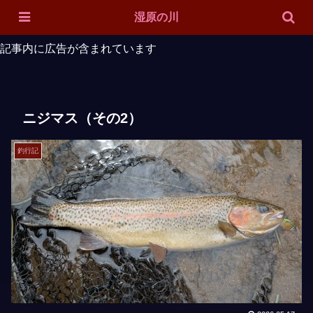
ホーム
対象魚
ルアー紹介
投稿一覧
サイトマップ
湿原の川
記事内に広告が含まれています
ニジマス（その2）
釣行記