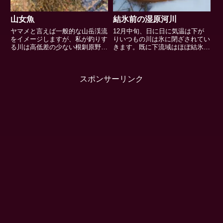
山女魚
結氷前の湿原河川
ヤマメと言えば一般的な山岳渓流
12月中旬、日に日に気温は下が
をイメージしますが、私が釣りす
りいつもの川は氷に閉ざされてい
る川は高低差の少ない根釧原野に
きます。既に下流域はほぼ結氷し
広がる湿原の川。岩盤や谷間を流
ており棹を振れない状況です。
れる川と違って狙い方や魚が潜ん
「釣りがしたい」この気持ちは変
でいるポイントも異なるのかもし
わりなく、焦っているのか「今年
スポンサーリンク
れない。と思うのでテンポ良く小
はもうお終いかな、結氷前にもう
刻みに釣るのではなく、気づか
一本」などと頭の中はそればか
れ...
り。...